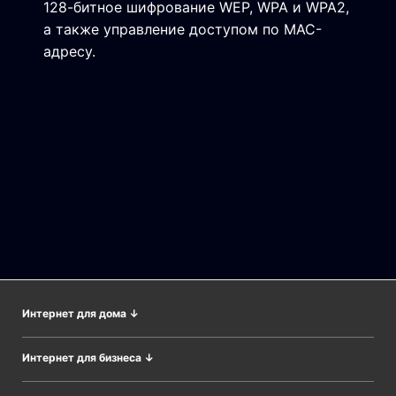
128-битное шифрование WEP, WPA и WPA2,
а также управление доступом по MAC-
адресу.
Интернет для дома
↓
Wi-Fi во всём доме
Интернет для бизнеса
↓
Адаптеры
CPE&Базовые станции
Модемы/Шлюзы