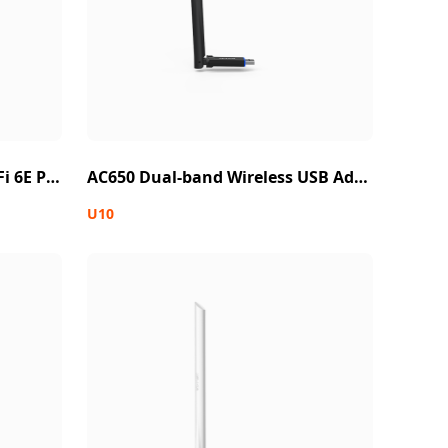
AX5400 Tri-band Gigabit Wi-Fi 6E PCI-E Adapter
AC650 Dual-band Wireless USB Adapter
U10