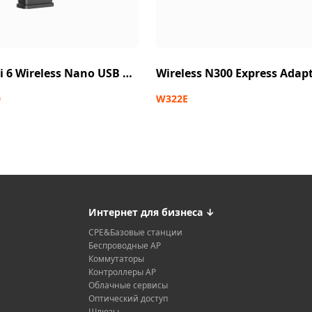
AX300 Wi-Fi 6 Wireless Nano USB Adapter
Wireless N300 Express Adap
0
W322E
Интернет для бизнеса
↓
CPE&Базовые станции
Беспроводные AP
Коммутаторы
Контроллеры AP
Облачные сервисы
Оптический доступ
Шлюзы